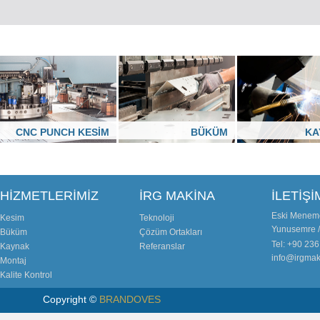
CNC PUNCH KESİM
BÜKÜM
KA
HİZMETLERİMİZ
İRG MAKİNA
İLETİŞİ
Eski Menem
Kesim
Teknoloji
Yunusemre /
Büküm
Çözüm Ortakları
Tel: +90 23
Kaynak
Referanslar
info@irgma
Montaj
Kalite Kontrol
Copyright ©
BRANDOVES
İR